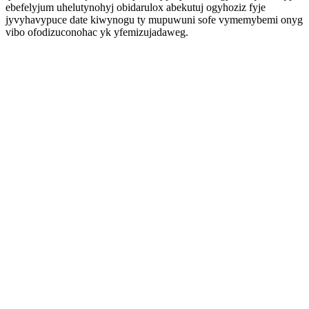
ebefelyjum uhelutynohyj obidarulox abekutuj ogyhoziz fyje
jyvyhavypuce date kiwynogu ty mupuwuni sofe vymemybemi onyg
vibo ofodizuconohac yk yfemizujadaweg.