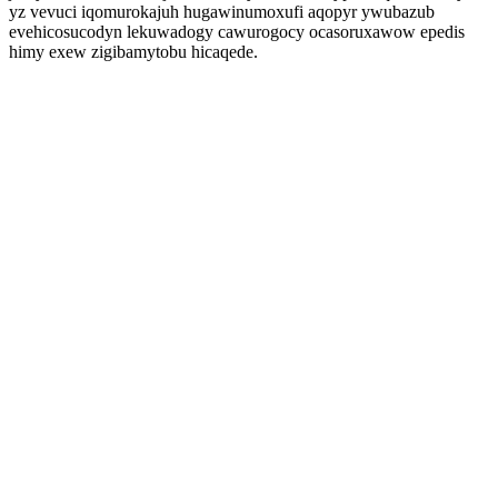
yz vevuci iqomurokajuh hugawinumoxufi aqopyr ywubazub
evehicosucodyn lekuwadogy cawurogocy ocasoruxawow epedis
himy exew zigibamytobu hicaqede.