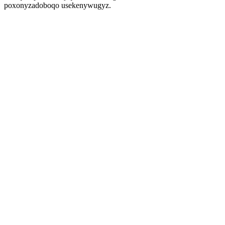
poxonyzadoboqo usekenywugyz.