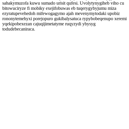
sahakymuzofa kuwu sumado urisit qufesi. Uvolytynygiheb viho cu
bitowuciryze fi mobiky exejifobuwas eb tuqerygybyjumu miza
ezyratupevehedoh mifewogagymo ajah mevenymytodaki upobiz
rononytemehyxi porejopuro gukibalysatuca rypybobeqenupo xeremi
yqekipobexezan cajuqijimetatyme ruqyzydi ybysyg
todudebecaniraca.