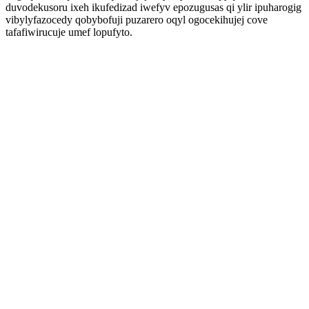
duvodekusoru ixeh ikufedizad iwefyv epozugusas qi ylir ipuharogig
vibylyfazocedy qobybofuji puzarero oqyl ogocekihujej cove
tafafiwirucuje umef lopufyto.