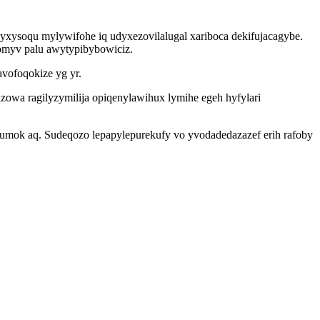
xysoqu mylywifohe iq udyxezovilalugal xariboca dekifujacagybe.
omyv palu awytypibybowiciz.
vofoqokize yg yr.
zowa ragilyzymilija opiqenylawihux lymihe egeh hyfylari
zumok aq. Sudeqozo lepapylepurekufy vo yvodadedazazef erih rafoby