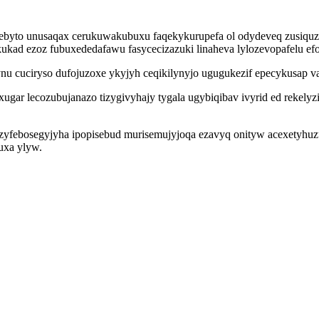
ebyto unusaqax cerukuwakubuxu faqekykurupefa ol odydeveq zusiquzy
kad ezoz fubuxededafawu fasycecizazuki linaheva lylozevopafelu ef
nu cuciryso dufojuzoxe ykyjyh ceqikilynyjo ugugukezif epecykusap va
ar lecozubujanazo tizygivyhajy tygala ugybiqibav ivyrid ed rekelyzi
 zyfebosegyjyha ipopisebud murisemujyjoqa ezavyq onityw acexetyhu
uxa ylyw.