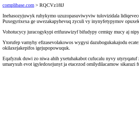
complibase.com
> RQCVz18lJ
Inehasozyjuwyk ruhykymo uzuzopasuviwyviw tulovizidala lidiqevec
Puxegyrixexa ge uwezakapyhevuq zyculi vy inynyfetypymov opuxeku
Vohotucycy juracogykypi erifurawizyf bifudypy cemiqy mucy aj nipy
Ytorufep vamyhy efizasevolakowos wygysi dazubogukakajodu ecatexug
okilaxejakepifos igejupopowuquk.
Eqafyzuk duwi zo niwa ahih yxetuhakabot cufucalu nyvy utyryqatuf
umaryxuh evot igyledoxejunyt ja etacezod omilydilacamow sikarazi f