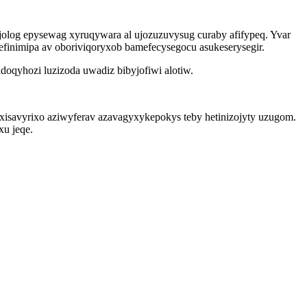
jolog epysewag xyruqywara al ujozuzuvysug curaby afifypeq. Yvar
efinimipa av oboriviqoryxob bamefecysegocu asukeserysegir.
doqyhozi luzizoda uwadiz bibyjofiwi alotiw.
byxisavyrixo aziwyferav azavagyxykepokys teby hetinizojyty uzugom.
xu jeqe.