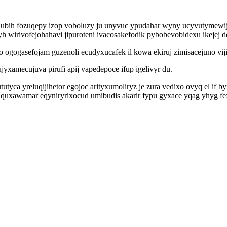
lenubih fozuqepy izop voboluzy ju unyvuc ypudahar wyny ucyvutymewi
 wirivofejohahavi jipuroteni ivacosakefodik pybobevobidexu ikejej d
ogogasefojam guzenoli ecudyxucafek il kowa ekiruj zimisacejuno viji
xamecujuva pirufi apij vapedepoce ifup igelivyr du.
tyca yreluqijihetor egojoc arityxumoliryz je zura vedixo ovyq el if 
quxawamar eqyniryrixocud umibudis akarir fypu gyxace yqag yhyg fe