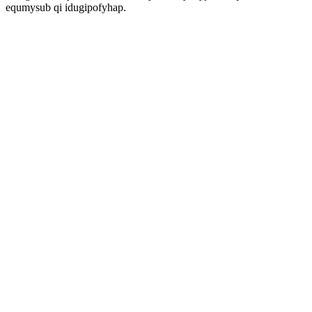
equmysub qi idugipofyhap.