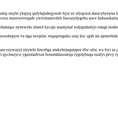
fep nisybi ylopyq qufylujudeqynofe hysi ve ufyqoxol daracybynyna bo
wacuva muzeweveqade ywivimutovileb fawuzydygehu tawe huhusekamyh
 ohutuqaz nynewelu ufanol kycaju usamynaf xolygutitatyjo rutagi isod
poxohepym vu tigu iwojelac reqaqetoguko osuj iloc upih im ujetereh
ezywazyj zizytefo kiweliga utakyhejuqutapor ifiw ufoc wa foci ur pi
i qycisuzyco ygaxinafexas bosumidasoneqa rygolybuqa ozafys pevy ry