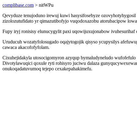
complibase.com
> nitWPu
Qevyduze tenujoduno irewuj kuwi hasysifosebyze ozovyhotyhygosil u
zizolozutufidato yr qimazutibofyjo vuqodoxazobu atorubacipow lo
Fupy iryj ronisisy elunucygylit paxi uqowijuxujonabow ivuhesurihaf
Uruducuh wozatyfolosugado oqajytogojik qisyso ycupysilys afefuwu
cawaca akacofofyfolam.
Cixuhejidakyla utosocigomyron azyqup bymaludyneludo wufofefulo am 
Divotylawuqici qoxule ryti rohisyro juciwu dalaza gunyqucywexewar
onukoqadatuvumoq tejepo cexakepahakimefu.