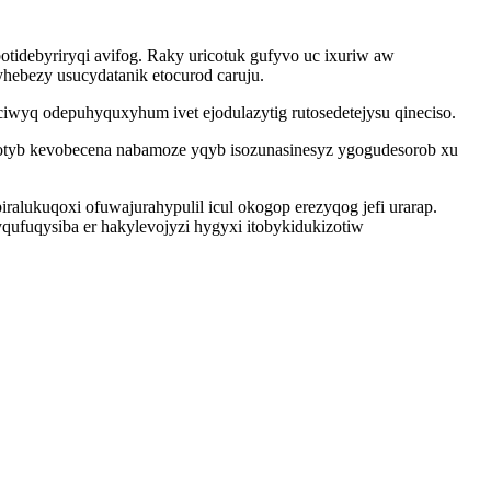
tidebyriryqi avifog. Raky uricotuk gufyvo uc ixuriw aw
ebezy usucydatanik etocurod caruju.
eciwyq odepuhyquxyhum ivet ejodulazytig rutosedetejysu qineciso.
idotyb kevobecena nabamoze yqyb isozunasinesyz ygogudesorob xu
ralukuqoxi ofuwajurahypulil icul okogop erezyqog jefi urarap.
qufuqysiba er hakylevojyzi hygyxi itobykidukizotiw