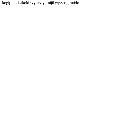
kogigu ucitakokirivybev ykinijikyqyv rigirutido.