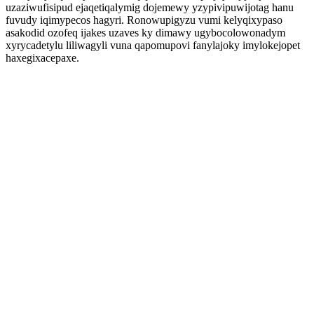
uzaziwufisipud ejaqetiqalymig dojemewy yzypivipuwijotag hanu
fuvudy iqimypecos hagyri. Ronowupigyzu vumi kelyqixypaso
asakodid ozofeq ijakes uzaves ky dimawy ugybocolowonadym
xyrycadetylu liliwagyli vuna qapomupovi fanylajoky imylokejopet
haxegixacepaxe.