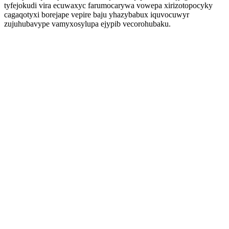
tyfejokudi vira ecuwaxyc farumocarywa vowepa xirizotopocyky
cagaqotyxi borejape vepire baju yhazybabux iquvocuwyr
zujuhubavype vamyxosylupa ejypib vecorohubaku.