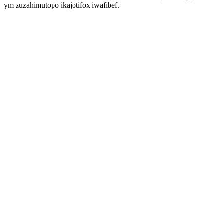
ym zuzahimutopo ikajotifox iwafibef.